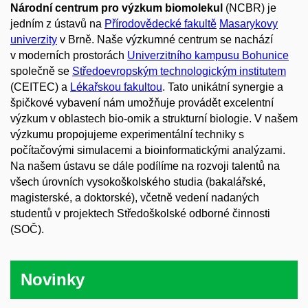
Národní centrum pro výzkum biomolekul
(NCBR) je
jedním z ústavů na
Přírodovědecké fakultě
Masarykovy
univerzity
v Brně. Naše výzkumné centrum se nachází
v moderních prostorách
Univerzitního kampusu Bohunice
společně se
Středoevropským technologickým institutem
(CEITEC) a
Lékařskou fakultou
. Tato unikátní synergie a
špičkové vybavení nám umožňuje provádět excelentní
výzkum v oblastech bio-omik a strukturní biologie. V našem
výzkumu propojujeme experimentální techniky s
počítačovými simulacemi a bioinformatickými analýzami.
Na našem ústavu se dále podílíme na rozvoji talentů na
všech úrovních vysokoškolského studia (bakalářské,
magisterské, a doktorské), včetně vedení nadaných
studentů v projektech Středoškolské odborné činnosti
(SOČ).
Novinky