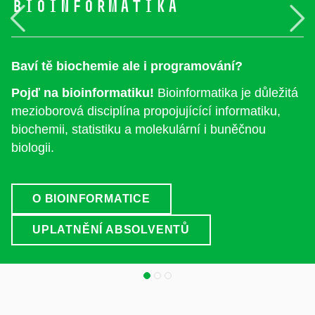
Bioinformatika
Předchozí
N
Baví tě biochemie ale i programování?
Pojď na bioinformatiku!
Bioinformatika je důležitá
mezioborová disciplína propojujícící informatiku,
biochemii, statistiku a molekulární i buněčnou
biologii.
O BIOINFORMATICE
UPLATNĚNÍ ABSOLVENTŮ