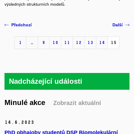
výsledných strukturních modelů.
Předchozí
Další
1
…
9
10
11
12
13
14
15
Nadcházející události
Minulé akce
Zobrazit aktuální
14.
6.
2023
PhD obhajoby studentů DSP Biomolekulární