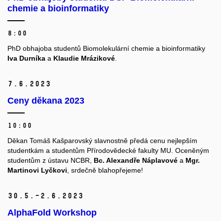
chemie a bioinformatiky
8:00
PhD obhajoba studentů Biomolekulární chemie a bioinformatiky
Iva Durníka
a
Klaudie Mrázikové
.
7.
6.
2023
Ceny děkana 2023
10:00
Děkan Tomáš Kašparovský slavnostně předá cenu nejlepším
studentkám a studentům Přírodovědecké fakulty MU. Oceněným
studentům z ústavu NCBR,
Bc. Alexandře Náplavové
a
Mgr.
Martinovi Lyčkovi
, srdečně blahopřejeme!
30.
5.–2.
6.
2023
AlphaFold Workshop