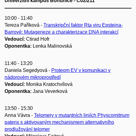
Univerzitní kampus Bohunice - C02/211
10:00 - 11:40
Tereza Paříková -
Transkripční faktor Rta viru Epsteina-
Barrové: Mutageneze a charakterizace DNA interakcí
Vedoucí:
Ctirad Hofr
Oponentka:
Lenka Malinovská
11:40 - 13:20
Daniela Segedyová -
Proteom EV v komunikaci v
nádorovém mikroprostředí
Vedoucí:
Monika Kratochvílová
Oponentka:
Jana Veverková
13:50 - 15:30
Anna Vávra -
Telomery v mutantních liniích Physcomitrium
patens s aktivovaným mechanismem alternativního
prodlužování telomer