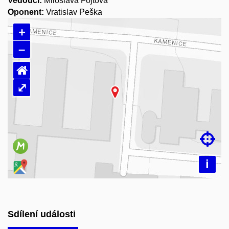
Vedoucí:
Miloslava Fojtová
Oponent:
Vratislav Peška
+
–
⌂
⤢
Načítám mapu…

i
Sdílení události