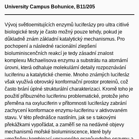
University Campus Bohunice, B11/205
Vývoj světloemitujících enzymů luciferázy pro ultra citlivé
biologické testy je často možný pouze tehdy, pokud je
důkladně znám základní katalytický mechanismus. Pro
pochopení a následné racionální zlepšení
bioluminiscenčních reakcí je tedy zásadní znalost
komplexu Michaelisova enzymu a substrátu na atomární
úrovni, která odhaluje molekulární detaily rozpoznávání
luciferinu a katalytické chemie. Mnoho známých luciferáz
však využívá obrovský konformační prostor proteinů, což
často brání úplné strukturální charakterizaci. Kromě toho je
použití příbuzného luciferinu problematické, protože jeho
přeměna na oxyluciferin v přítomnosti luciferázy zabrání
zachycení konformace enzymu-luciferinu v aktivovaném
stavu. V této přednášce nastíním, jak se s takovými
překážkami vypořádat, a zaměří se na nedávné objevy
mechanismů mořské bioluminiscence, které byly
umožněny kombinací upraveného prapůvodního enzymu a