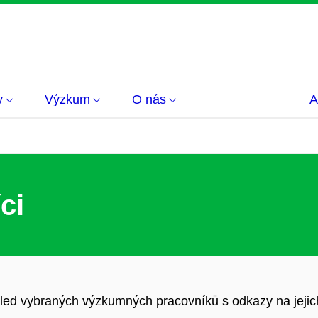
y
Výzkum
O nás
A
ci
led vybraných výzkumných pracovníků s odkazy na jejic