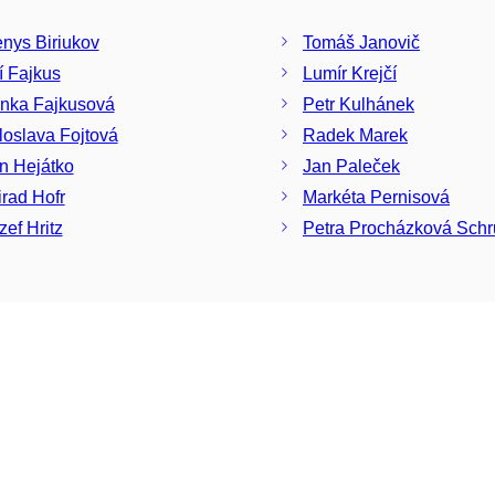
nys Biriukov
Tomáš Janovič
ří Fajkus
Lumír Krejčí
nka Fajkusová
Petr Kulhánek
loslava Fojtová
Radek Marek
n Hejátko
Jan Paleček
irad Hofr
Markéta Pernisová
zef Hritz
Petra Procházková Sch