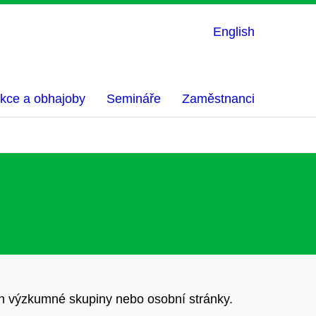
English
kce a obhajoby
Semináře
Zaměstnanci
h výzkumné skupiny nebo osobní stránky.