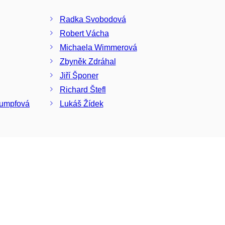
Radka Svobodová
Robert Vácha
Michaela Wimmerová
Zbyněk Zdráhal
Jiří Šponer
Richard Štefl
rumpfová
Lukáš Žídek