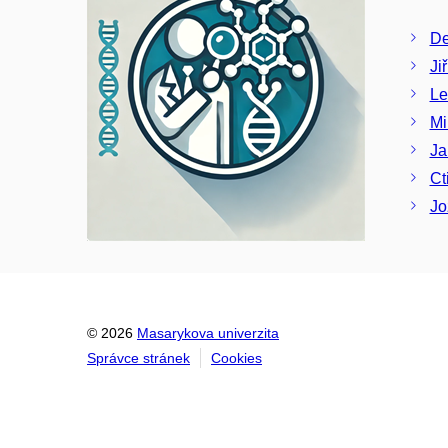
De
Ji
Le
Mi
Ja
Ct
Jo
© 2026
Masarykova univerzita
Správce stránek
Cookies