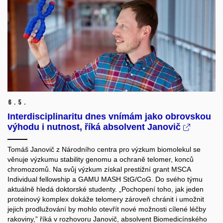
6.
5.
Interdisciplinaritu dnes vnímám jako obrovskou
výhodu i nutnost, říká absolvent Janovič
Tomáš Janovič z Národního centra pro výzkum biomolekul se
věnuje výzkumu stability genomu a ochraně telomer, konců
chromozomů. Na svůj výzkum získal prestižní grant MSCA
Individual fellowship a GAMU MASH StG/CoG. Do svého týmu
aktuálně hledá doktorské studenty. „Pochopení toho, jak jeden
proteinový komplex dokáže telomery zároveň chránit i umožnit
jejich prodlužování by mohlo otevřít nové možnosti cílené léčby
rakoviny,” říká v rozhovoru Janovič, absolvent Biomedicínského