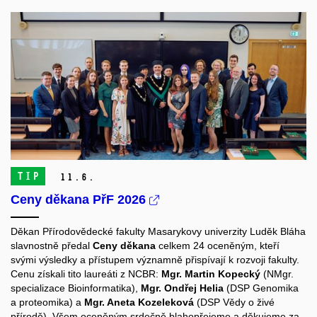
TIP
11.
6.
Ceny děkana PřF 2026
Děkan Přírodovědecké fakulty Masarykovy univerzity Luděk Bláha
slavnostně předal
Ceny děkana
celkem 24 oceněným, kteří
svými výsledky a přístupem významně přispívají k rozvoji fakulty.
Cenu
získali tito laureáti z NCBR:
Mgr. Martin Kopecký
(NMgr.
specializace Bioinformatika),
Mgr. Ondřej Helia
(DSP Genomika
a proteomika) a
Mgr. Aneta Kozeleková
(DSP Vědy o živé
přírodě).
Všem oceněným srdečně blahopřejeme a děkujeme za