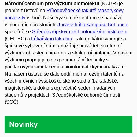
Národní centrum pro výzkum biomolekul
(NCBR) je
jedním z ústavů na
Přírodovědecké fakultě
Masarykovy
univerzity
v Brně. Naše výzkumné centrum se nachází
v moderních prostorách
Univerzitního kampusu Bohunice
společně se
Středoevropským technologickým institutem
(CEITEC) a
Lékařskou fakultou
. Tato unikátní synergie a
špičkové vybavení nám umožňuje provádět excelentní
výzkum v oblastech bio-omik a strukturní biologie. V našem
výzkumu propojujeme experimentální techniky s
počítačovými simulacemi a bioinformatickými analýzami.
Na našem ústavu se dále podílíme na rozvoji talentů na
všech úrovních vysokoškolského studia (bakalářské,
magisterské, a doktorské), včetně vedení nadaných
studentů v projektech Středoškolské odborné činnosti
(SOČ).
Novinky