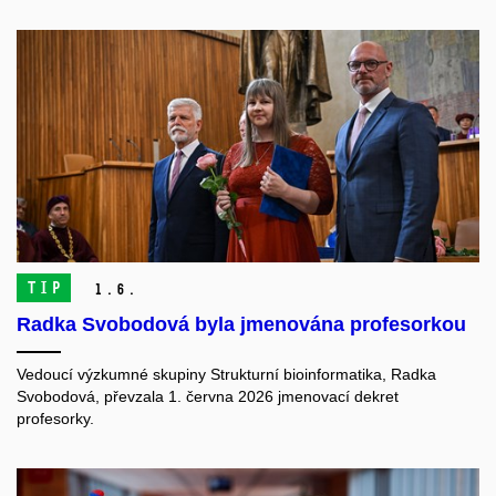
TIP
1.
6.
Radka Svobodová byla jmenována profesorkou
Vedoucí výzkumné skupiny Strukturní bioinformatika, Radka
Svobodová, převzala 1. června 2026 jmenovací dekret
profesorky.