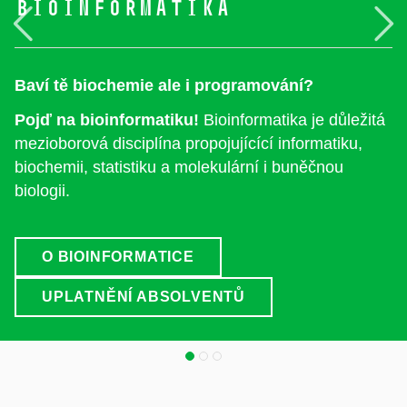
Bioinformatika
Předchozí
N
Baví tě biochemie ale i programování?
Pojď na bioinformatiku!
Bioinformatika je důležitá
mezioborová disciplína propojujícící informatiku,
biochemii, statistiku a molekulární i buněčnou
biologii.
O BIOINFORMATICE
UPLATNĚNÍ ABSOLVENTŮ