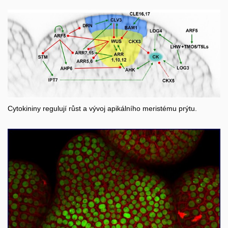
Cytokininy regulují růst a vývoj apikálního meristému prýtu.