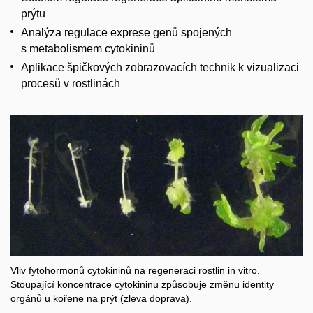
prýtu
Analýza regulace exprese genů spojených
s metabolismem cytokininů
Aplikace špičkových zobrazovacích technik k vizualizaci
procesů v rostlinách
Vliv fytohormonů cytokininů na regeneraci rostlin in vitro.
Stoupající koncentrace cytokininu způsobuje změnu identity
orgánů u kořene na prýt (zleva doprava).