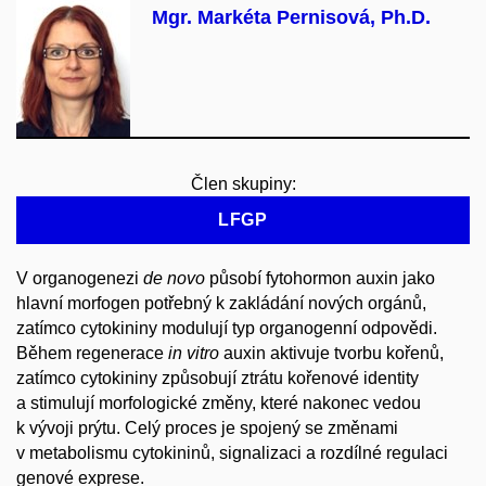
Mgr. Markéta Pernisová, Ph.D.
Člen skupiny:
LFGP
V organogenezi
de novo
působí fytohormon auxin jako
hlavní morfogen potřebný k zakládání nových orgánů,
zatímco cytokininy modulují typ organogenní odpovědi.
Během regenerace
in vitro
auxin aktivuje tvorbu kořenů,
zatímco cytokininy způsobují ztrátu kořenové identity
a stimulují morfologické změny, které nakonec vedou
k vývoji prýtu. Celý proces je spojený se změnami
v metabolismu cytokininů, signalizaci a rozdílné regulaci
genové exprese.