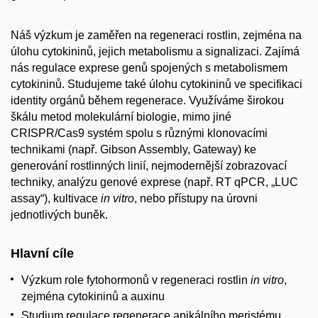
Náš výzkum je zaměřen na regeneraci rostlin, zejména na
úlohu cytokininů, jejich metabolismu a signalizaci. Zajímá
nás regulace exprese genů spojených s metabolismem
cytokininů. Studujeme také úlohu cytokininů ve specifikaci
identity orgánů během regenerace. Využíváme širokou
škálu metod molekulární biologie, mimo jiné
CRISPR/Cas9 systém spolu s různými klonovacími
technikami (např. Gibson Assembly, Gateway) ke
generování rostlinných linií, nejmodernější zobrazovací
techniky, analýzu genové exprese (např. RT qPCR, „LUC
assay“), kultivace
in vitro
, nebo přístupy na úrovni
jednotlivých buněk.
Hlavní cíle
Výzkum role fytohormonů v regeneraci rostlin
in vitro
,
zejména cytokininů a auxinu
Studium regulace regenerace apikálního meristému