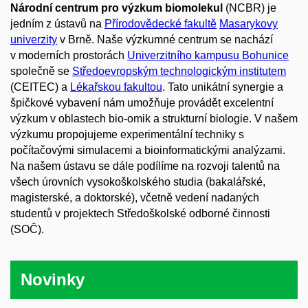
Národní centrum pro výzkum biomolekul
(NCBR) je
jedním z ústavů na
Přírodovědecké fakultě
Masarykovy
univerzity
v Brně. Naše výzkumné centrum se nachází
v moderních prostorách
Univerzitního kampusu Bohunice
společně se
Středoevropským technologickým institutem
(CEITEC) a
Lékařskou fakultou
. Tato unikátní synergie a
špičkové vybavení nám umožňuje provádět excelentní
výzkum v oblastech bio-omik a strukturní biologie. V našem
výzkumu propojujeme experimentální techniky s
počítačovými simulacemi a bioinformatickými analýzami.
Na našem ústavu se dále podílíme na rozvoji talentů na
všech úrovních vysokoškolského studia (bakalářské,
magisterské, a doktorské), včetně vedení nadaných
studentů v projektech Středoškolské odborné činnosti
(SOČ).
Novinky