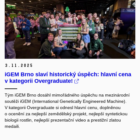
3.
11.
2025
iGEM Brno slaví historický úspěch: hlavní cena
v kategorii Overgraduate!
Tým iGEM Brno dosáhl mimořádného úspěchu na mezinárodní
soutěži iGEM (International Genetically Engineered Machine).
V kategorii Overgraduate si odnesl hlavní cenu, doplněnou
o ocenění za nejlepší zemědělský projekt, nejlepší syntetickou
biologii rostlin, nejlepší prezentační video a prestižní zlatou
medaili.