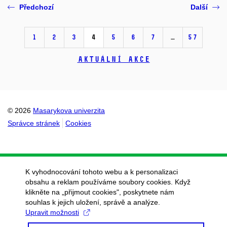
Předchozí
Další
1
2
3
4
5
6
7
…
57
Aktuální akce
© 2026
Masarykova univerzita
Správce stránek
Cookies
K vyhodnocování tohoto webu a k personalizaci
obsahu a reklam používáme soubory cookies. Když
klikněte na „přijmout cookies", poskytnete nám
souhlas k jejich uložení, správě a analýze.
Upravit možnosti