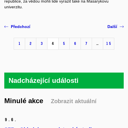
republice, za vědou mohli lidé vyrazit také na Masarykovu
univerzitu.
Předchozí
Další
1
2
3
4
5
6
7
…
15
Nadcházející události
Minulé akce
Zobrazit aktuální
9.
6.