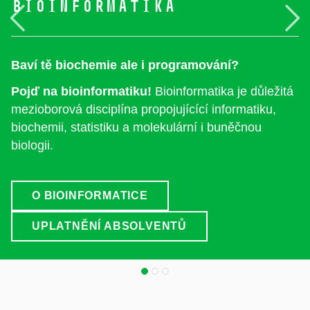
Bioinformatika
Předchozí
N
Baví tě biochemie ale i programování?
Pojď na bioinformatiku!
Bioinformatika je důležitá
mezioborová disciplína propojujícící informatiku,
biochemii, statistiku a molekulární i buněčnou
biologii.
O BIOINFORMATICE
UPLATNĚNÍ ABSOLVENTŮ