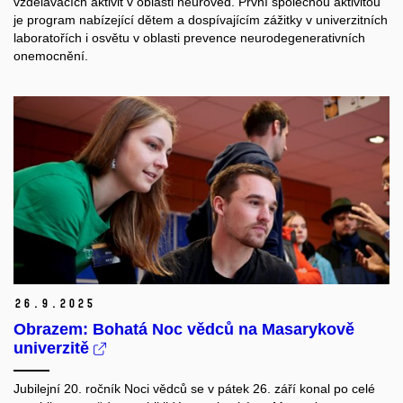
vzdělávacích aktivit v oblasti neurověd. První společnou aktivitou
je program nabízející dětem a dospívajícím zážitky v univerzitních
laboratořích i osvětu v oblasti prevence neurodegenerativních
onemocnění.
26.
9.
2025
Obrazem: Bohatá Noc vědců na Masarykově
univerzitě
Jubilejní 20. ročník Noci vědců se v pátek 26. září konal po celé