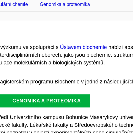
ulární chemie
Genomika a proteomika
 výzkumu ve spolupráci s
Ústavem biochemie
nabízí abs
nterdisciplinárních oborech, jako jsou biochemie, struktur
ulace molekulárních a biologických systémů.
gisterském programu Biochemie v jedné z následujících
GENOMIKA A PROTEOMIKA
edí Univerzitního kampusu Bohunice Masarykovy univerz
ecké fakulty, Lékařské fakulty a Středoevropského tech
i poznatky v oblasti experimentálních nebo simulačníc