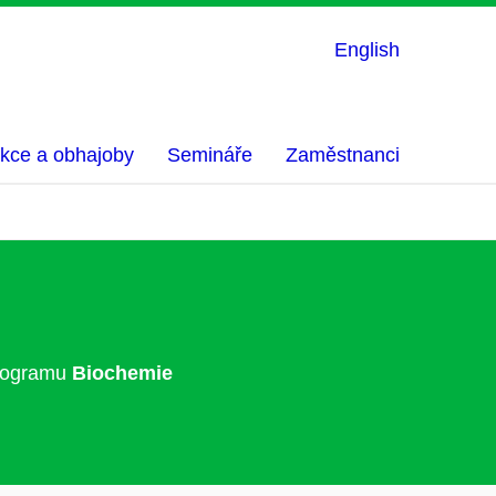
English
kce a obhajoby
Semináře
Zaměstnanci
programu
Biochemie