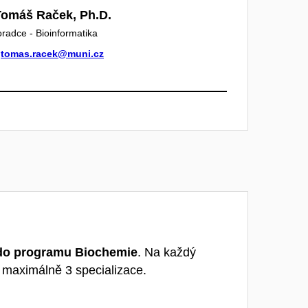
Tomáš Raček, Ph.D.
oradce - Bioinformatika
tomas.racek@muni.cz
 do programu Biochemie
. Na každý
 maximálně 3 specializace.