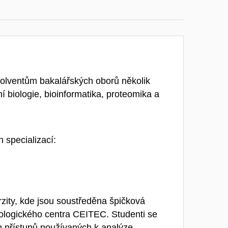
olventům bakalářských oborů několik
ní biologie, bioinformatika, proteomika a
 specializací:
ity, kde jsou soustředěna špičková
nologického centra CEITEC. Studenti se
h přístupů používaných k analýze