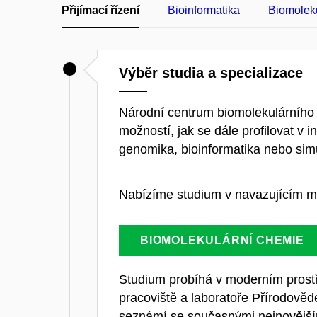
Přijímací řízení
Bioinformatika
Biomolek
Výběr studia a specializace
Národní centrum biomolekulárního
možností, jak se dále profilovat v i
genomika, bioinformatika nebo sim
Nabízíme studium v navazujícím ma
BIOMOLEKULÁRNÍ CHEMIE
Studium probíhá v moderním prostř
pracoviště a laboratoře Přírodověd
seznámí se současnými nejnovějším