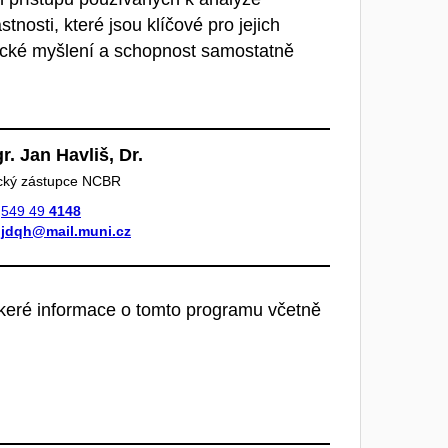
nosti, které jsou klíčové pro jejich
ytické myšlení a schopnost samostatně
r. Jan Havliš, Dr.
cký zástupce NCBR
549 49
4148
jdqh@mail.muni.cz
škeré informace o tomto programu včetně