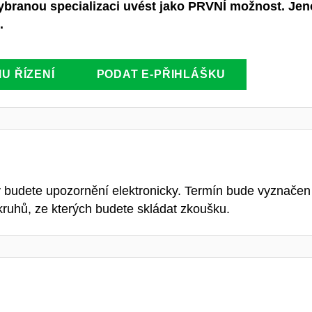
branou specializaci uvést jako PRVNÍ možnost. Jenom
.
U ŘÍZENÍ
PODAT E-PŘIHLÁŠKU
y budete upozornění elektronicky. Termín bude vyznačen 
kruhů, ze kterých budete skládat zkoušku.