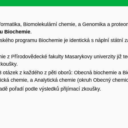
nformatika, Biomolekulární chemie, a Genomika a prote
mu Biochemie
.
rského programu Biochemie je identická s náplní státn
 z Přírodovědecké fakulty Masarykovy univerzity již ted
zkoušky.
 otázek z každého z pěti oborů: Obecná biochemie a Bi
ická chemie, a Analytická chemie (okruh Obecný chemic
adě pořadí podle výsledků přijímací zkoušky.