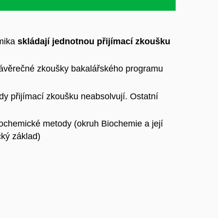
omika
skládají jednotnou přijímací zkoušku
í závěrečné zkoušky bakalářského programu
y přijímací zkoušku neabsolvují. Ostatní
ochemické metody (okruh Biochemie a její
ký základ)