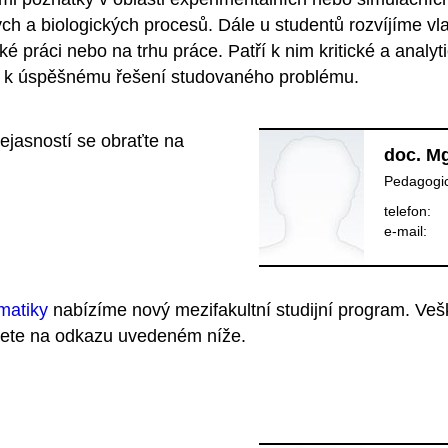
 a biologických procesů. Dále u studentů rozvíjíme vlast
é práci nebo na trhu práce. Patří k nim kritické a anal
í k úspěšnému řešení studovaného problému.
ejasností se obraťte na
doc. Mg
Pedagogi
telefon:
e‑mail:
matiky
nabízíme nový mezifakultní studijní program. Ve
dete na odkazu uvedeném níže.