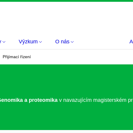
y
Výzkum
O nás
A
Přijímací řízení
Genomika a proteomika
v navazujícím magisterském 