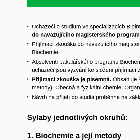
Uchazeči o studium ve specializacích Bioi
do navazujícího magisterského progra
Přijímací zkouška do navazujícího magiste
Biochemie.
Absolventi bakalářského programu Biochemie
uchazeči jsou vyzvání ke složení přijímací 
Přijímací zkouška je písemná.
Obsahuje 8
metody), Obecná a fyzikální chemie, Organ
Návrh na přijetí do studia proběhne na zákl
Sylaby jednotlivých okruhů:
1. Biochemie a její metody