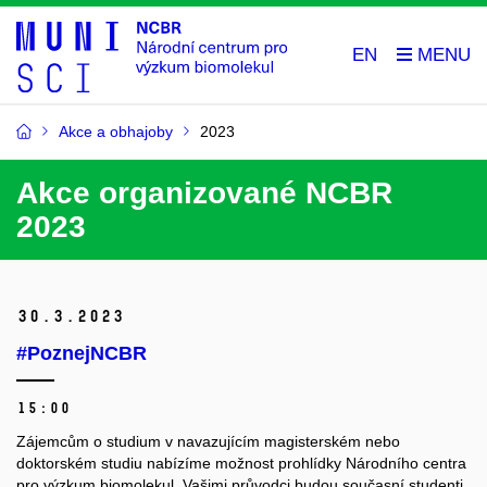
EN
Akce a obhajoby
2023
Akce organizované NCBR
2023
30.
3.
2023
#PoznejNCBR
15:00
Zájemcům o studium v navazujícím magisterském nebo
doktorském studiu nabízíme možnost prohlídky Národního centra
pro výzkum biomolekul. Vašimi průvodci budou současní studenti,