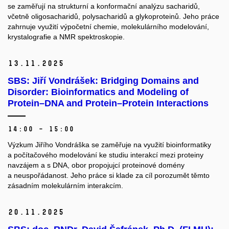
se zaměřují na strukturní a konformační analýzu sacharidů,
včetně oligosacharidů, polysacharidů a glykoproteinů. Jeho práce
zahrnuje využití výpočetní chemie, molekulárního modelování,
krystalografie a NMR spektroskopie.
13.
11.
2025
SBS: Jiří Vondrášek: Bridging Domains and
Disorder: Bioinformatics and Modeling of
Protein–DNA and Protein–Protein Interactions
14:00 – 15:00
Výzkum Jiřího Vondráška se zaměřuje na využití bioinformatiky
a počítačového modelování ke studiu interakcí mezi proteiny
navzájem a s DNA, obor propojujcí proteinové domény
a neuspořádanost. Jeho práce si klade za cíl porozumět těmto
zásadním molekulárním interakcím.
20.
11.
2025