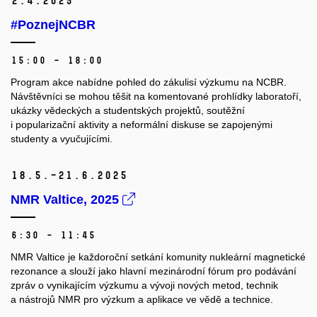
2.
4.
2025
#PoznejNCBR
15:00 – 18:00
Program akce nabídne pohled do zákulisí výzkumu na NCBR.
Návštěvníci se mohou těšit na komentované prohlídky laboratoří,
ukázky vědeckých a studentských projektů, soutěžní
i popularizační aktivity a neformální diskuse se zapojenými
studenty a vyučujícími.
18.
5.–21.
6.
2025
NMR Valtice, 2025
6:30 – 11:45
NMR Valtice je každoroční setkání komunity nukleární magnetické
rezonance a slouží jako hlavní mezinárodní fórum pro podávání
zpráv o vynikajícím výzkumu a vývoji nových metod, technik
a nástrojů NMR pro výzkum a aplikace ve vědě a technice.