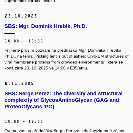
supramolekulárních shluků.
23.
10.
2025
SBS: Mgr. Dominik Hrebík, Ph.D.
14:00 – 15:00
Přijměte prosím pozvání na přednášku Mgr. Dominika Hrebíka,
Ph.D., na téma „
Picking lentils out of ashes: Cryo-EM structures of
viral membrane proteins from crowded environments
“, která se
koná zítra 23. 10. 2025 ve 14:00 v E35/atriu.
6.
11.
2025
SBS: Serge Perez: The diversity and structural
complexity of GlycosAminoGlycan (GAG and
ProteoGlycans 'PG)
14:00 – 15:00
Zveme vás na přednášku Serge Pereze, jehož výzkumné zájmy