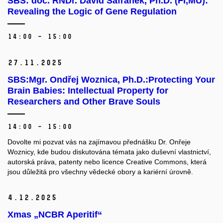
SBS: doc. RNDr. David Šafránek, Ph.D. (FI,MU):
Revealing the Logic of Gene Regulation
14:00 – 15:00
27.
11.
2025
SBS:Mgr. Ondřej Woznica, Ph.D.:Protecting Your
Brain Babies: Intellectual Property for
Researchers and Other Brave Souls
14:00 – 15:00
Dovolte mi pozvat vás na zajímavou přednášku Dr. Onřeje
Woznicy, kde budou diskutována témata jako duševní vlastnictví,
autorská práva, patenty nebo licence Creative Commons, která
jsou důležitá pro všechny vědecké obory a kariérní úrovně.
4.
12.
2025
Xmas „NCBR Aperitif“