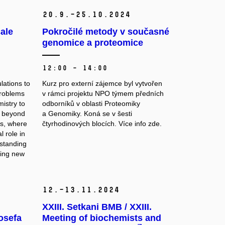
20.
9.–25.
10.
2024
ale
Pokročilé metody v současné
genomice a proteomice
12:00 – 14:00
lations to
Kurz pro externí zájemce byl vytvořen
problems
v rámci projektu NPO týmem předních
istry to
odborníků v oblasti Proteomiky
d beyond
a Genomiky. Koná se v šesti
ds, where
čtyrhodinových blocích. Více info zde.
l role in
rstanding
ning new
12.–13.
11.
2024
XXIII. Setkani BMB / XXIII.
osefa
Meeting of biochemists and