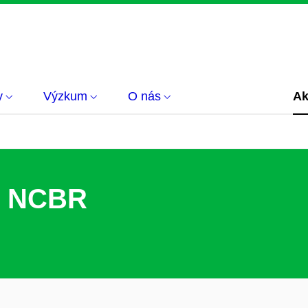
y
Výzkum
O nás
Ak
é NCBR