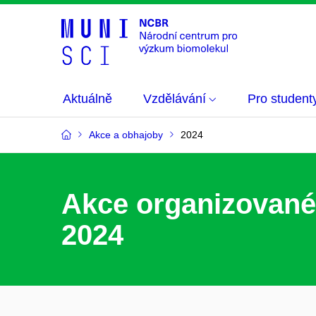
Aktuálně
Vzdělávání
Pro student
Akce a obhajoby
2024
Akce organizovan
2024