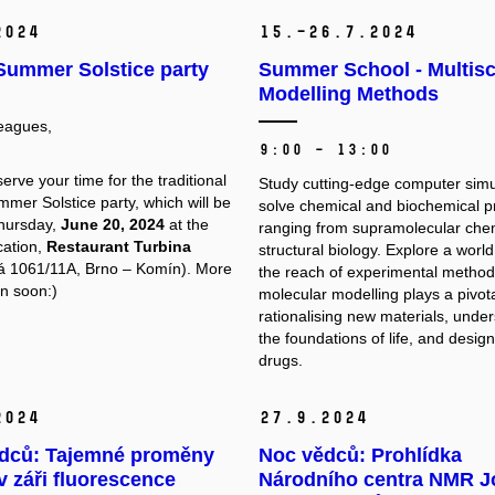
2024
15.–26.
7.
2024
ummer Solstice party
Summer School - Multisc
Modelling Methods
eagues,
9:00 – 13:00
erve your time for the traditional
Study cutting-edge computer simu
er Solstice party, which will be
solve chemical and biochemical 
hursday,
June 20, 2024
at the
ranging from supramolecular chem
cation,
Restaurant Turbina
structural biology. Explore a worl
á 1061/11A, Brno – Komín). More
the reach of experimental metho
on soon:)
molecular modelling plays a pivota
rationalising new materials, unde
the foundations of life, and desig
drugs.
2024
27.
9.
2024
dců: Tajemné proměny
Noc vědců: Prohlídka
 v záři fluorescence
Národního centra NMR J