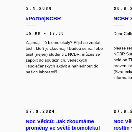
3.
4.
2024
20.
6.
#PoznejNCBR
NCBR S
15:00 – 17:00
Dear Coll
Zajímají Tě biomolekuly? Přijď se zeptat
please res
těch, kteří je zkoumají! Budou se na Tebe
NCBR Summ
těšit (nejen) studenti z NCBR, můžeš se
held on T
zapojit do soutěžních, vědeckých
proven lo
i společenských aktivit a nahlédnout do
(Svrateck
našich laboratoří.
informati
27.
9.
2024
27.
9.
Noc Vědců: Jak zkoumáme
Noc Vě
proměny ve světě biomolekul
rostlin