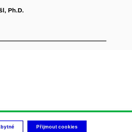
l, Ph.D.
zbytné
Přijmout cookies