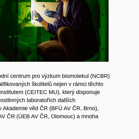
Národní centrum pro výzkum biomolekul (NCBR)
ifikovaných školitelů nejen v rámci těchto
nstitutem (CEITEC MU), který disponuje
stlinných laboratořích dalších
ústav Akademie věd ČR (BFÚ AV ČR, Brno),
y AV ČR (ÚEB AV ČR, Olomouc) a mnoha