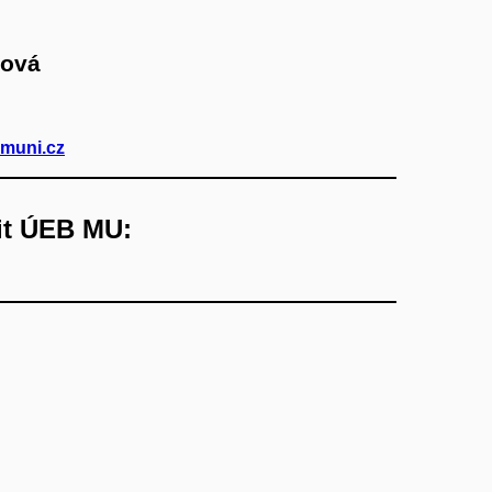
sová
.muni.cz
it ÚEB MU: