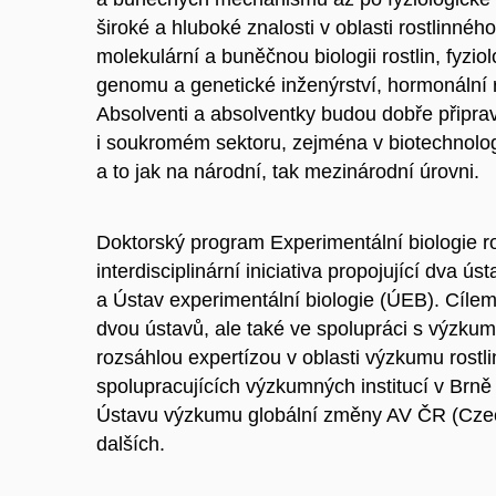
široké a hluboké znalosti v oblasti rostlinn
molekulární a buněčnou biologii rostlin, fyzio
genomu a genetické inženýrství, hormonální r
Absolventi a absolventky budou dobře připra
i soukromém sektoru, zejména v biotechnol
a to jak na národní, tak mezinárodní úrovni.
Doktorský program Experimentální biologie ro
interdisciplinární iniciativa propojující dv
a Ústav experimentální biologie (ÚEB). Cílem
dvou ústavů, ale také ve spolupráci s výzk
rozsáhlou expertízou v oblasti výzkumu rostl
spolupracujících výzkumných institucí v Brně
Ústavu výzkumu globální změny AV ČR (Cze
dalších.