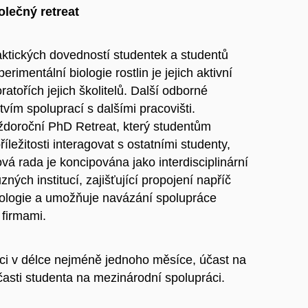
lečný retreat
tických dovedností studentek a studentů
imentální biologie rostlin je jejich aktivní
tořích jejich školitelů. Další odborné
vím spoluprací s dalšími pracovišti.
ždoroční PhD Retreat, který studentům
ležitosti interagovat s ostatními studenty,
vá rada je koncipována jako interdisciplinární
ých institucí, zajišťující propojení napříč
iologie a umožňuje navázání spolupráce
 firmami.
uci v délce nejméně jednoho měsíce, účast na
časti studenta na mezinárodní spolupráci.