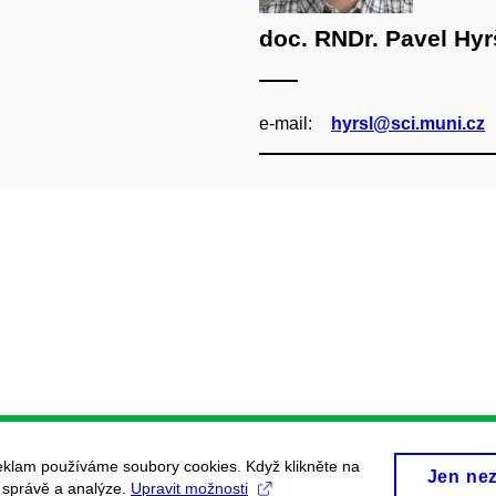
doc. RNDr. Pavel Hyrš
e‑mail:
hyrsl@sci.muni.cz
eklam používáme soubory cookies. Když klikněte na
Jen ne
, správě a analýze.
Upravit možnosti