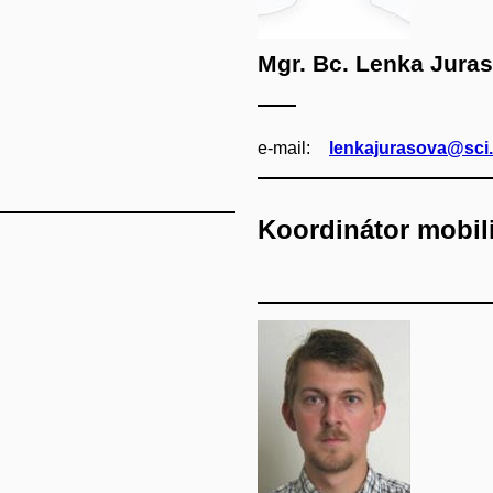
Mgr. Bc. Lenka Jura
e‑mail:
lenkajurasova@sci
Koordinátor mobil