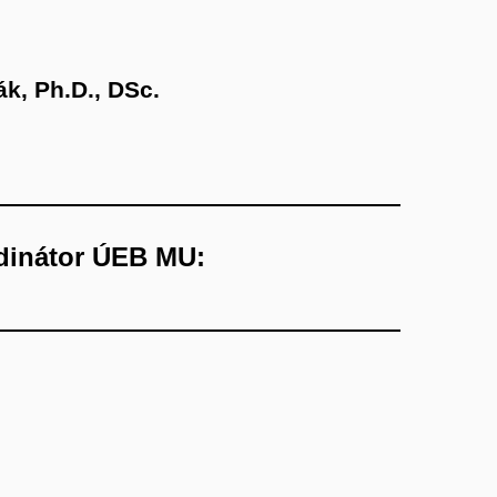
ák, Ph.D., DSc.
dinátor
ÚEB MU
: