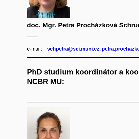
doc. Mgr. Petra Procházková Schru
e‑mail:
schpetra@sci.muni.cz
,
petra.prochazk
PhD studium koordinátor a koor
NCBR MU: