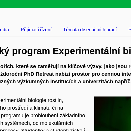
tudia
Přijímací řízení
Témata disertačních prací
P
ký program Experimentální bi
řích, které se zaměřují na klíčové výzvy, jako jsou 
doroční PhD Retreat nabízí prostor pro cennou intera
ůzných výzkumných institucích a univerzitách napříč
erimentální biologie rostlin,
o prostředí a klimatu či na
 programu je prohloubení základního
ch systémech, od molekulárních
rocesy. Studentky a studenti získají