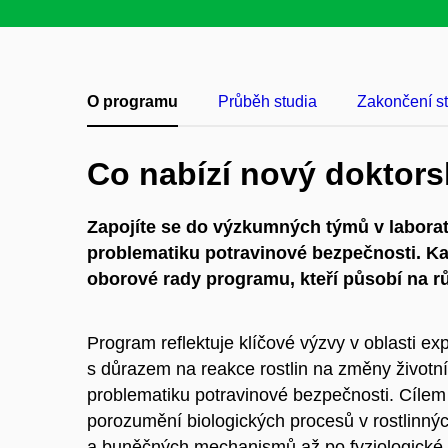
O programu
Průběh studia
Zakončení s
Co nabízí nový doktors
Zapojíte se do výzkumných týmů v laborato
problematiku potravinové bezpečnosti. Kaž
oborové rady programu, kteří působí na r
Program reflektuje klíčové výzvy v oblasti exp
s důrazem na reakce rostlin na změny životníh
problematiku potravinové bezpečnosti. Cílem
porozumění biologických procesů v rostlinný
a buněčných mechanismů až po fyziologické p