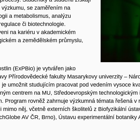
ého výzkumu, se zaměřením na
logii a metabolismus, analýzu
egulace či biotechnologie.
veni na kariéru v akademickém
ogickém a zemědělském průmyslu,
stlin (ExPBio) je vytvářen jako
a ústavy Přírodovědecké fakulty Masarykovy univerzity – 
 je umožnit studujícím pracovat pod vedením vysoce kval
umným centrem na MU, Středoevropským technologickým i
in. Program rovněž zahrnuje výzkumná témata řešená v ro
 i mimo něj, včetně externích školitelů z Biofyzikální 
chGlobe AV ČR, Brno), Ústavu experimentální botanik