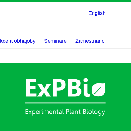
English
kce a obhajoby
Semináře
Zaměstnanci