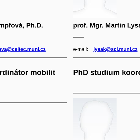
mpfová, Ph.D.
prof. Mgr. Martin Lys
ova@ceitec.muni.cz
e‑mail:
lysak@sci.muni.cz
dinátor mobilit
PhD studium koor