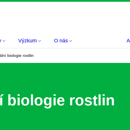
y
Výzkum
O nás
A
ní biologie rostlin
 biologie rostlin