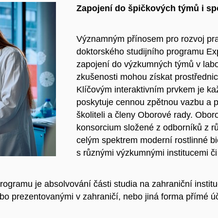
Zapojení do špičkových týmů i spo
Významným přínosem pro rozvoj prak
doktorského studijního programu Exper
zapojení do výzkumných týmů v labora
zkušenosti mohou získat prostřednict
Klíčovým interaktivním prvkem je ka
poskytuje cennou zpětnou vazbu a pří
školiteli a členy Oborové rady. Oboro
konsorcium složené z odborníků z různ
celým spektrem moderní rostlinné b
s různými výzkumnými institucemi či
ogramu je absolvování části studia na zahraniční instit
bo prezentovanými v zahraničí, nebo jiná forma přímé ú