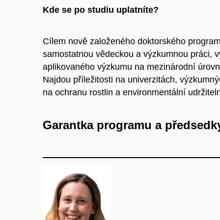
Kde se po studiu uplatníte?
Cílem nově založeného doktorského programu E
samostatnou vědeckou a výzkumnou práci, vy
aplikovaného výzkumu na mezinárodní úrovni
Najdou příležitosti na univerzitách, výzkumn
na ochranu rostlin a environmentální udržit
Garantka programu a předsedk