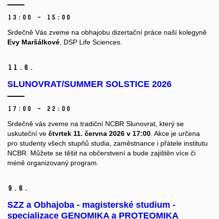
13:00 – 15:00
Srdečně Vás zveme na obhajobu dizertační práce naší kolegyně
Evy Maršálkové
, DSP Life Sciences.
11.
6.
SLUNOVRAT/SUMMER SOLSTICE 2026
17:00 – 22:00
Srdečně vás zveme na tradiční NCBR Slunovrat, který se
uskuteční ve
čtvrtek 11. června 2026 v 17:00
. Akce je určena
pro studenty všech stupňů studia, zaměstnance i přátele institutu
NCBR. Můžete se těšit na občerstvení a bude zajištěn více či
méně organizovaný program.
9.
6.
SZZ a Obhajoba - magisterské studium -
specializace GENOMIKA a PROTEOMIKA