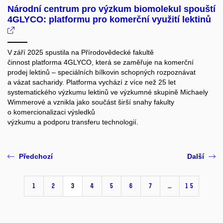
Národní centrum pro výzkum biomolekul spouští
4GLYCO: platformu pro komerční využití lektinů
V září 2025 spustila na Přírodovědecké fakultě
činnost platforma 4GLYCO, která se zaměřuje na komerční
prodej lektinů – speciálních bílkovin schopných rozpoznávat
a vázat sacharidy. Platforma vychází z více než 25 let
systematického výzkumu lektinů ve výzkumné skupině Michaely
Wimmerové a vznikla jako součást širší snahy fakulty
o komercionalizaci výsledků
výzkumu a podporu transferu technologií.
Předchozí
Další
1
2
3
4
5
6
7
…
15