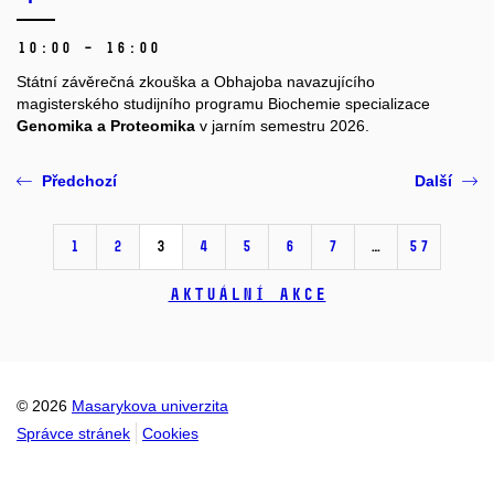
10:00 – 16:00
Státní závěrečná zkouška a Obhajoba navazujícího
magisterského studijního programu Biochemie specializace
Genomika a Proteomika
v jarním semestru 2026.
Předchozí
Další
1
2
3
4
5
6
7
…
57
Aktuální akce
© 2026
Masarykova univerzita
Správce stránek
Cookies