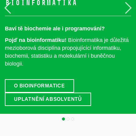
Bioinformatika
Předchozí
N
Baví tě biochemie ale i programování?
Pojď na bioinformatiku!
Bioinformatika je důležitá
mezioborová disciplína propojujícící informatiku,
biochemii, statistiku a molekulární i buněčnou
biologii.
O BIOINFORMATICE
UPLATNĚNÍ ABSOLVENTŮ