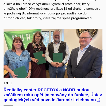
a lákala ho i práce ve výzkumu, vybral si proto obor, který
umožňuje obojí. Díky možnosti profilace již od druhého semestru
je podle něj Bioinformatika vhodná jak pro nadšence do
přírodních věd, tak pro ty, které zajímá spíše programování.
19.
1.
Ředitelky center RECETOX a NCBR budou
začátkem roku opět jmenovány do funkce, Ústav
geologických věd povede Jaromír Leichmann