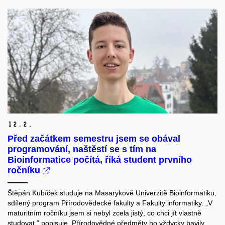
12.
2.
Před začátkem semestru jsem se obával
programování, naštěstí se s tím na
Bioinformatice počítá, říká student prvního
ročníku
Štěpán Kubíček studuje na Masarykově Univerzitě Bioinformatiku,
sdílený program Přírodovědecké fakulty a Fakulty informatiky. „V
maturitním ročníku jsem si nebyl zcela jistý, co chci jít vlastně
studovat,” popisuje. Přírodovědné předměty ho vždycky bavily