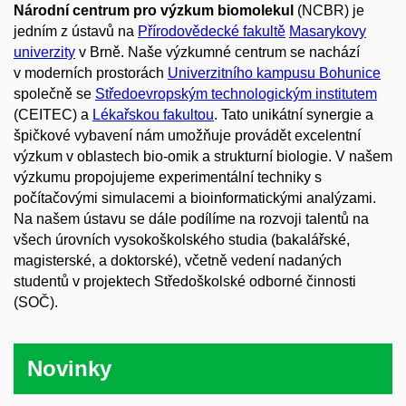
Národní centrum pro výzkum biomolekul
(NCBR) je
jedním z ústavů na
Přírodovědecké fakultě
Masarykovy
univerzity
v Brně. Naše výzkumné centrum se nachází
v moderních prostorách
Univerzitního kampusu Bohunice
společně se
Středoevropským technologickým institutem
(CEITEC) a
Lékařskou fakultou
. Tato unikátní synergie a
špičkové vybavení nám umožňuje provádět excelentní
výzkum v oblastech bio-omik a strukturní biologie. V našem
výzkumu propojujeme experimentální techniky s
počítačovými simulacemi a bioinformatickými analýzami.
Na našem ústavu se dále podílíme na rozvoji talentů na
všech úrovních vysokoškolského studia (bakalářské,
magisterské, a doktorské), včetně vedení nadaných
studentů v projektech Středoškolské odborné činnosti
(SOČ).
Novinky